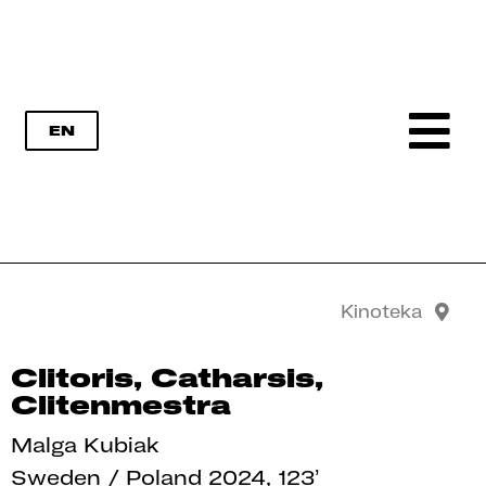
EN
KOLEKTYW RADYKALNA TROSKA
Kinoteka
Clitoris, Catharsis,
Clitenmestra
Malga Kubiak
Sweden / Poland 2024, 123
’