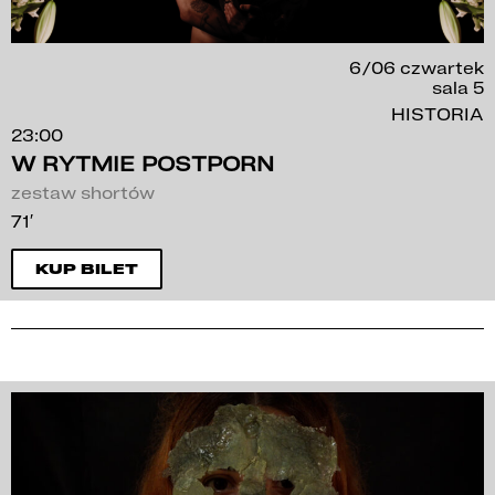
6/06 czwartek
sala 5
HISTORIA
23:00
W RYTMIE POSTPORN
zestaw shortów
71′
KUP BILET