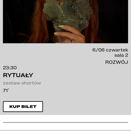
6/06 czwartek
sala 2
ROZWÓJ
23:30
RYTUAŁY
zestaw shortów
71′
KUP BILET