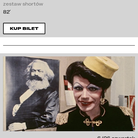
zestaw shortów
82′
KUP BILET
6/06 czwartek