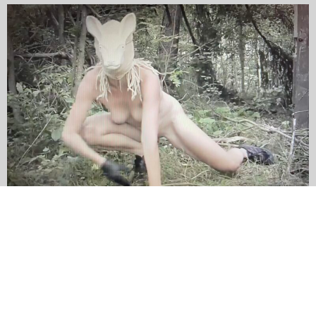
6/06 czwartek
sala 6
PRZYSZŁOŚĆ
23:30
MROCZNE EKOLOGIE