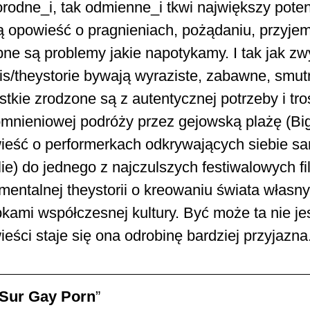
rodne_i, tak odmienne_i tkwi największy poten
 opowieść o pragnieniach, pożądaniu, przyjemno
ne są problemy jakie napotykamy. I tak jak zwy
is/theystorie bywają wyraziste, zabawne, smut
tkie zrodzone są z autentycznej potrzeby i tr
mnieniowej podróży przez gejowską plażę (Big
ieść o performerkach odkrywających siebie s
ie) do jednego z najczulszych festiwalowych f
mentalnej theystorii o kreowaniu świata włas
kami współczesnej kultury. Być może ta nie j
eści staje się ona odrobinę bardziej przyjazna.
 Sur Gay Porn
”