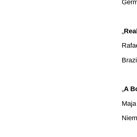
Germ
„
Rea
Rafa
Brazi
„
A B
Maja
Niem