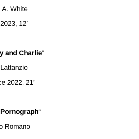
 A. White
2023, 12’
y and Charlie
”
 Lattanzio
ce 2022, 21’
 Pornograph
“
o Romano