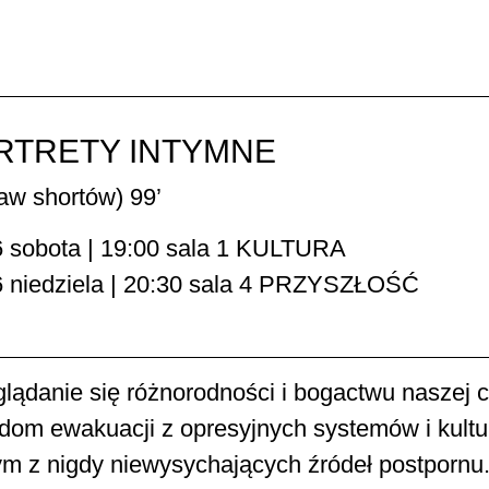
RTRETY INTYMNE
aw shortów) 99’
6 sobota | 19:00 sala 1 KULTURA
6 niedziela | 20:30 sala 4 PRZYSZŁOŚĆ
lądanie się różnorodności i bogactwu naszej c
dom ewakuacji z opresyjnych systemów i kultur
ym z nigdy niewysychających źródeł postpornu.