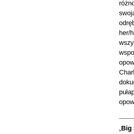
różno
swoją
odręb
her/h
wszys
wspo
opow
Charl
doku
pułap
opowi
„
Big