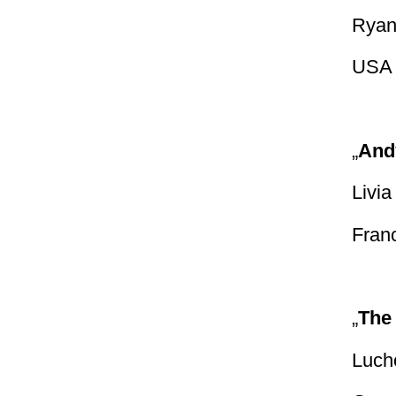
Ryan
USA 
„
And
Livia
Fran
„
The
Luch