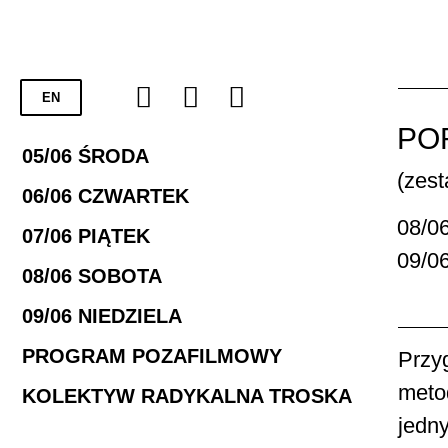
EN
PO
05/06 ŚRODA
(zest
06/06 CZWARTEK
08/0
07/06 PIĄTEK
09/0
08/06 SOBOTA
09/06 NIEDZIELA
PROGRAM POZAFILMOWY
Przyg
meto
KOLEKTYW RADYKALNA TROSKA
jedn