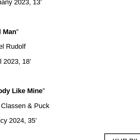
any 2023, 13’
l Man
”
el Rudolf
l 2023, 18’
ody Like Mine
”
 Classen & Puck
cy 2024, 35’