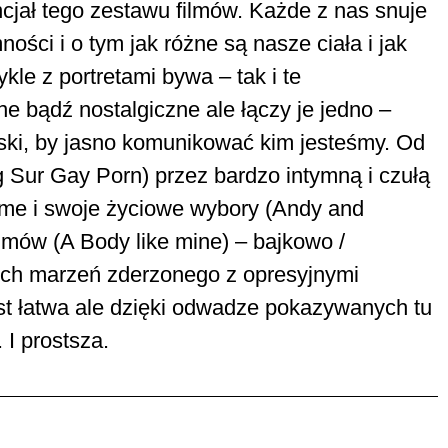
cjał tego zestawu filmów. Każde z nas snuje
ści i o tym jak różne są nasze ciała i jak
kle z portretami bywa – tak i te
ne bądź nostalgiczne ale łączy je jedno –
oski, by jasno komunikować kim jesteśmy. Od
 Sur Gay Porn) przez bardzo intymną i czułą
ame i swoje życiowe wybory (Andy and
ilmów (A Body like mine) – bajkowo /
nych marzeń zderzonego z opresyjnymi
est łatwa ale dzięki odwadze pokazywanych tu
 I prostsza.