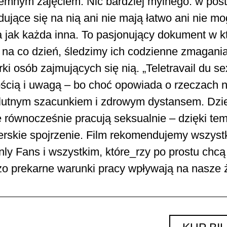
emnym zajęciem. Nic bardziej mylnego: w postk
ujące się na nią ani nie mają łatwo ani nie mo
a jak każda inna. To pasjonujący dokument w 
na co dzień, śledzimy ich codzienne zmagania,
rki osób zajmujących się nią. „Teletravail du 
ścią i uwagą – bo choć opowiada o rzeczach ni
lutnym szacunkiem i zdrowym dystansem. Dzieje
równocześnie pracują seksualnie – dzięki temu
derskie spojrzenie. Film rekomendujemy wszyst
ly Fans i wszystkim, które_rzy po prostu chcą
zo prekarne warunki pracy wpływają na nasze ż