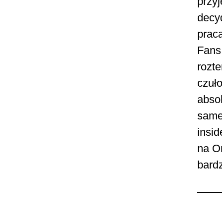
przyj
decyd
prac
Fans 
rozte
czuło
abso
same 
insi
na On
bard