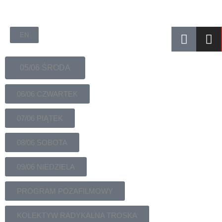
EN
05/06 ŚRODA
06/06 CZWARTEK
07/06 PIĄTEK
08/06 SOBOTA
09/06 NIEDZIELA
PROGRAM POZAFILMOWY
KOLEKTYW RADYKALNA TROSKA