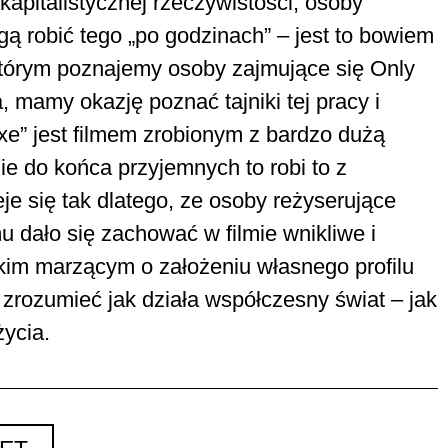
apitalistycznej rzeczywistości, osoby
gą robić tego „po godzinach” – jest to bowiem
którym poznajemy osoby zajmujące się Only
 mamy okazję poznać tajniki tej pracy i
sexe” jest filmem zrobionym z bardzo dużą
e do końca przyjemnych to robi to z
 się tak dlatego, ze osoby reżyserujące
 dało się zachować w filmie wnikliwe i
kim marzącym o założeniu własnego profilu
 zrozumieć jak działa współczesny świat – jak
ycia.